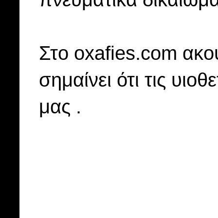
Στo oxafies.com ακού
σημαίνει ότι τις υιοθ
μας .