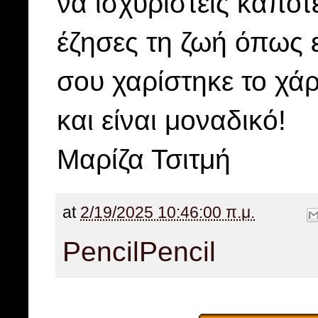
να ισχυριστείς κάποτε
έζησες τη ζωή όπως ε
σου χαρίστηκε το χάρη
και είναι μοναδικό!
Μαρίζα Τσιτμή
at
2/19/2025 10:46:00 π.μ.
Pencil
Pencil