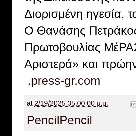
Διορισμένη ηγεσία, τ
Ο Θανάσης Πετράκος 
Πρωτοβουλίας ΜέΡΑ25
Αριστερά» και πρώη
.
press-gr.com
at
2/19/2025 05:00:00 μ.μ.
Pencil
Pencil