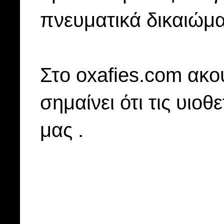
πνευματικά δικαιώμα
Στo oxafies.com ακού
σημαίνει ότι τις υιοθ
μας .