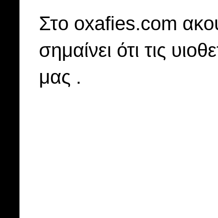
Στo oxafies.com ακού
σημαίνει ότι τις υιοθ
μας .