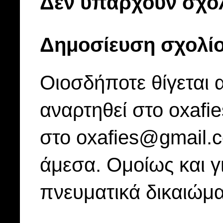
Δεν υπάρχουν σχόλ
Δημοσίευση σχολί
Οιοσδήποτε θίγεται 
αναρτηθεί στο oxafi
στο oxafies@gmail.
άμεσα. Ομοίως και γ
πνευματικά δικαιώμα