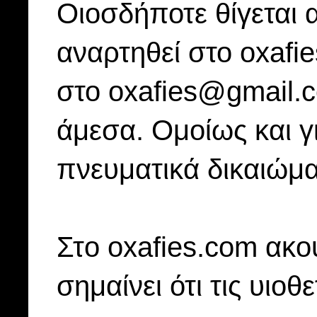
Οιοσδήποτε θίγεται 
αναρτηθεί στο oxafi
στο oxafies@gmail.
άμεσα. Ομοίως και γ
πνευματικά δικαιώμα
Στo oxafies.com ακού
σημαίνει ότι τις υιοθ