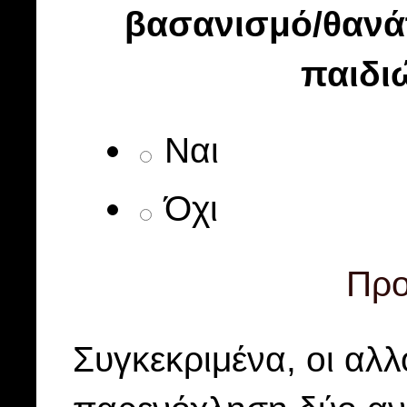
βασανισμό/θαν
παιδι
Ναι
Όχι
Προ
Συγκεκριμένα, οι αλ