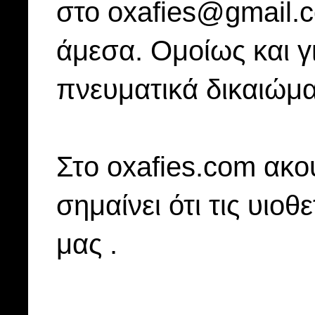
στο oxafies@gmail.
άμεσα. Ομοίως και γ
πνευματικά δικαιώμα
Στo oxafies.com ακού
σημαίνει ότι τις υιοθ
μας .