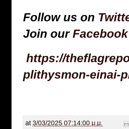
Follow us on
Twitt
Join our
Facebook
https://theflagrepo
plithysmon-einai-p
at
3/03/2025 07:14:00 μ.μ.