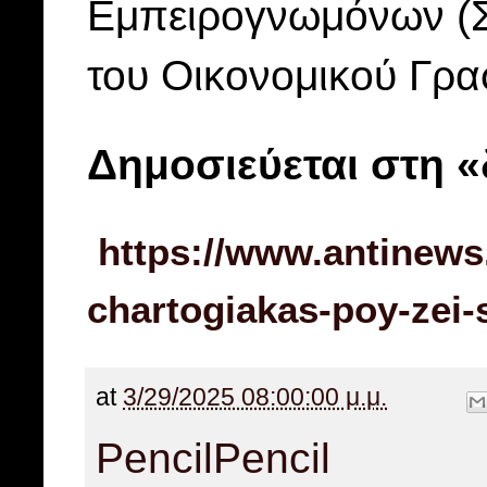
Εμπειρογνωμόνων (Σ
του Οικονομικού Γρ
Δημοσιεύεται στη 
https://www.antinews
chartogiakas-poy-zei-s
at
3/29/2025 08:00:00 μ.μ.
Pencil
Pencil