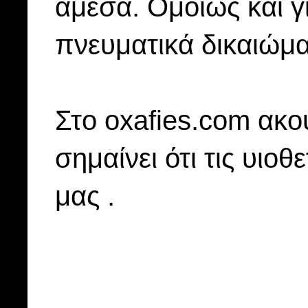
άμεσα. Ομοίως και γ
πνευματικά δικαιώμα
Στo oxafies.com ακού
σημαίνει ότι τις υιοθ
μας .