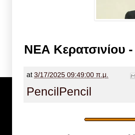
ΝΕΑ Κερατσινίου -
at
3/17/2025 09:49:00 π.μ.
Pencil
Pencil