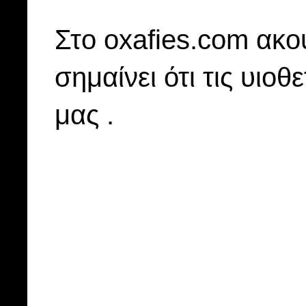
Στo oxafies.com ακού
σημαίνει ότι τις υιοθ
μας .