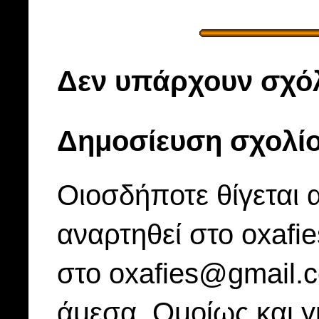
Δεν υπάρχουν σχόλ
Δημοσίευση σχολί
Οιοσδήποτε θίγεται 
αναρτηθεί στο oxafi
στο oxafies@gmail.
άμεσα. Ομοίως και γ