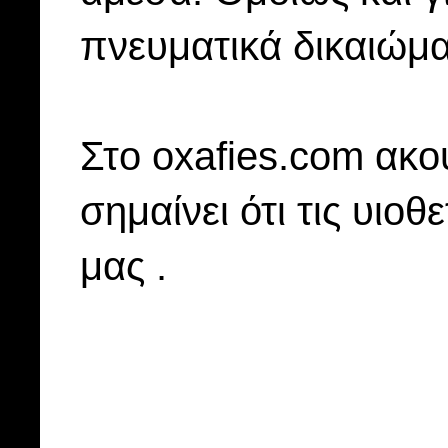
πνευματικά δικαιώμα
Στo oxafies.com ακού
σημαίνει ότι τις υιοθ
μας .