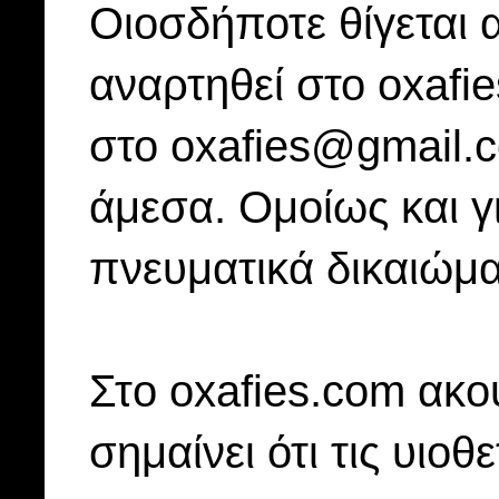
Οιοσδήποτε θίγεται 
αναρτηθεί στο oxafi
στο oxafies@gmail.
άμεσα. Ομοίως και γ
πνευματικά δικαιώμα
Στo oxafies.com ακού
σημαίνει ότι τις υιοθ