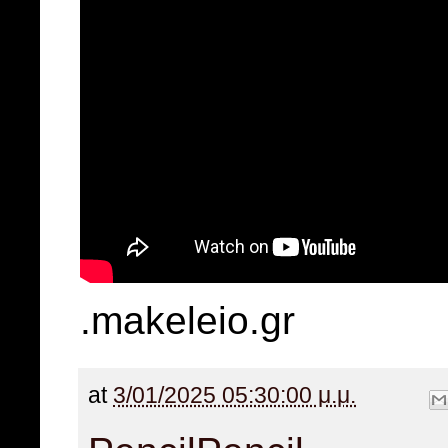
.makeleio.gr
at
3/01/2025 05:30:00 μ.μ.