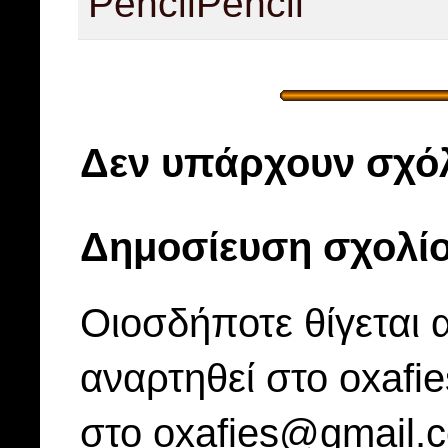
Pencil
Pencil
Δεν υπάρχουν σχόλ
Δημοσίευση σχολί
Οιοσδήποτε θίγεται 
αναρτηθεί στο oxafi
στο oxafies@gmail.