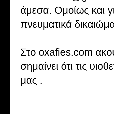
άμεσα. Ομοίως και γ
πνευματικά δικαιώμα
Στo oxafies.com ακού
σημαίνει ότι τις υιοθ
μας .