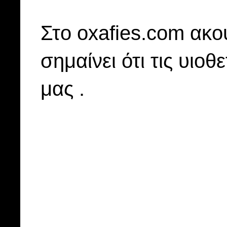
Στo oxafies.com ακού
σημαίνει ότι τις υιοθ
μας .