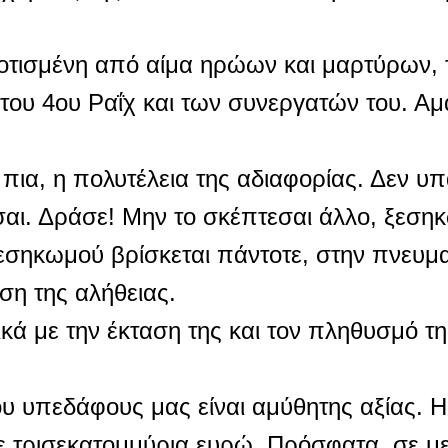
τισμένη από αίμα ηρώων και μαρτύρων, τ
υ 4ου Ραΐχ και των συνεργατών του. Αμαχ
πια, η πολυτέλεια της αδιαφορίας. Δεν υ
σαι. Δράσε! Μην το σκέπτεσαι άλλο, ξεσ
ξεσηκωμού βρίσκεται πάντοτε, στην πνευμ
ση της αλήθειας.
ά με την έκταση της και τον πληθυσμό της
ου υπεδάφους μας είναι αμύθητης αξίας. Η
ε τρισεκατομμύρια ευρώ. Πρόσφατα, σε 