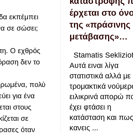
καταστροφής 
έρχεται στο όν
ίδα εκπέμπει
της «πράσινης
να σε σώσει;
μετάβασης»…
τη. Ο εχθρός
Stamatis Seklizio
εόραση δεν το
Aυτά ειναι λίγα
στατιστικά αλλά με
αυρωμένα, πολύ
τρομακτικά νούμε
ύει για ένα
ειλικρινά απορώ π
έχει φτάσει η
εται στους
κατάσταση και πω
ίζεται σε
κανεις ...
δρασες όταν