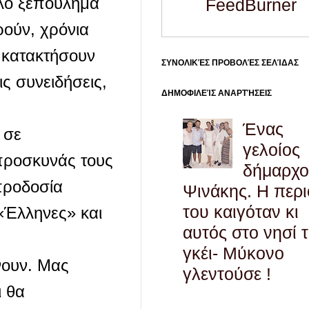
άλο ξεπούλημα
FeedBurner
ρούν, χρόνια
ε κατακτήσουν
ΣΥΝΟΛΙΚΈΣ ΠΡΟΒΟΛΈΣ ΣΕΛΊΔΑΣ
ις συνειδήσεις,
ΔΗΜΟΦΙΛΕΊΣ ΑΝΑΡΤΉΣΕΙΣ
Ένας
 σε
γελοίος
 προσκυνάς τους
δήμαρχο
προδοσία
Ψινάκης. Η περ
του καιγόταν κι
 «Έλληνες» και
αυτός στο νησί 
γκέι- Μύκονο
νουν. Μας
γλεντούσε !
ι θα