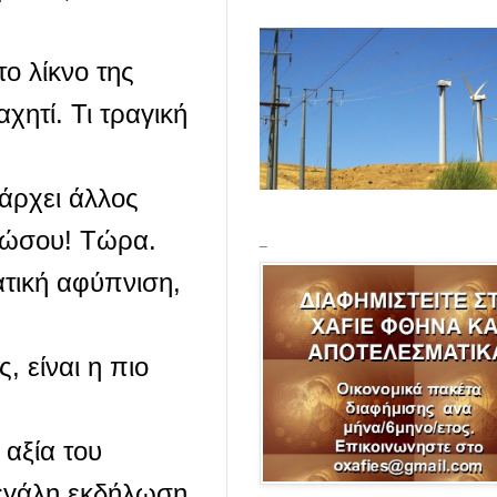
ο λίκνο της
ητί. Τι τραγική
πάρχει άλλος
ηκώσου! Τώρα.
_
ατική αφύπνιση,
, είναι η πιο
 αξία του
μεγάλη εκδήλωση