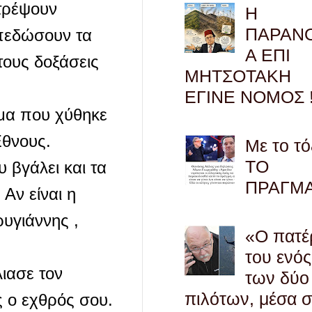
τρέψουν
Η
ΠΑΡΑΝ
οπεδώσουν τα
Α ΕΠΙ
τους δοξάσεις
ΜΗΤΣΟΤΑΚΗ
ΕΓΙΝΕ ΝΟΜΟΣ !
ίμα που χύθηκε
Έθνους.
Με το τό
ΤΟ
 βγάλει και τα
ΠΡΑΓΜ
 Αν είναι η
ρυγιάννης ,
«Ο πατέ
του ενός
ιασε τον
των δύο
πιλότων, μέσα 
ς ο εχθρός σου.