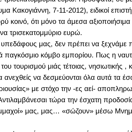
α Κακογιάννη, 7-11-2012), ειδικοί επιστ
ύ κοινό, ότι μόνο τα άμεσα αξιοποιήσιμα
να τρισεκατομμύριο ευρώ.
, υπεδάφους μας, δεν πρέπει να ξεχνάμε 
 παγκόσμιο κόμβο εμπορίου. Πως η ναυτιλ
ου τουρισμού μιάς τέτοιας, νησιωτικής , κ
 ανεχθείς να δεσμεύονται όλα αυτά τα έσ
ριουσίας» με στόχο την -ες αεί- αποπληρ
Αντιλαμβάνεσαι τώρα την έσχατη προδοσί
 «σύμμαχοί» μας, μας… «σώζουν» μέσω Μνη