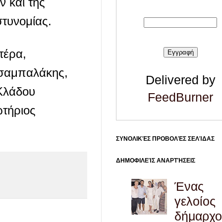
 και της
τυνομίας.
τέρα,
Τσαμπαλάκης,
Delivered by
Κλάδου
FeedBurner
ωτήριος
ΣΥΝΟΛΙΚΈΣ ΠΡΟΒΟΛΈΣ ΣΕΛΊΔΑΣ
ΔΗΜΟΦΙΛΕΊΣ ΑΝΑΡΤΉΣΕΙΣ
Ένας
γελοίος
δήμαρχο