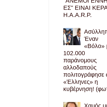
"ΑΝΕΜΟΓΕΝΝΗ
ΕΣ" ΕΙΝΑΙ ΚΕΡ
H.A.A.R.P.
Ασύλληπ
Έναν
«Βόλο» 
102.000
παράνομους
αλλοδαπούς
πολιτογράφησε
«Έλληνες» η
κυβέρνηση! (φω
Χαμός μ