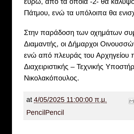
ευρώ, από τα οποία -2- θα καλύψ
Πάτμου, ενώ τα υπόλοιπα θα ενισ
Στην παράδοση των οχημάτων συμμε
Διαμαντής, οι Δήμαρχοι Οινουσσώ
ενώ από πλευράς του Αρχηγείου 
Διαχειριστικής – Τεχνικής Υποστ
Νικολακόπουλος.
at
4/05/2025 11:00:00 π.μ.
Pencil
Pencil