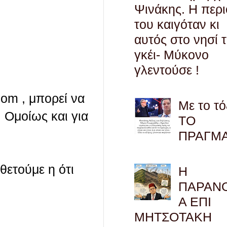
Ψινάκης. Η περ
του καιγόταν κι
αυτός στο νησί 
γκέι- Μύκονο
γλεντούσε !
com , μπορεί να
Με το τό
 Ομοίως και για
ΤΟ
ΠΡΑΓΜ
οθετούμε η ότι
Η
ΠΑΡΑΝ
Α ΕΠΙ
ΜΗΤΣΟΤΑΚΗ