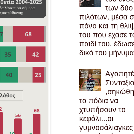
των δύο
πιλότων, μέσα 
πόνο και τη θλί
του που έχασε τ
παιδί του, έδωσ
δικό του μήνυμα
Αγαπητ
Συνταξι
,σηκώθ
τα πόδια να
χτυπήσουν το
κεφάλι...οι
γυμνοσάλιαγκες