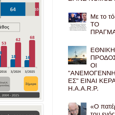
Με το τό
ΤΟ
ΠΡΑΓΜ
ΕΘΝΙΚ
ΠΡΟΔΟΣ
ΟΙ
"ΑΝΕΜΟΓΕΝΝΗ
ΕΣ" ΕΙΝΑΙ ΚΕΡ
H.A.A.R.P.
«Ο πατέ
του ενός