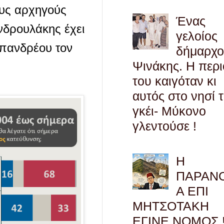
ους αρχηγούς
Ένας
νδρουλάκης έχει
γελοίος
απανδρέου τον
δήμαρχο
Ψινάκης. Η περ
του καιγόταν κι
αυτός στο νησί 
γκέι- Μύκονο
γλεντούσε !
Η
ΠΑΡΑΝ
Α ΕΠΙ
ΜΗΤΣΟΤΑΚΗ
ΕΓΙΝΕ ΝΟΜΟΣ !