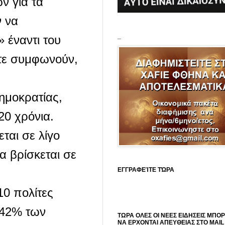
ν για τα
ν να
_
 έναντι του
τε συμφωνούν,
ημοκρατίας,
20 χρόνια.
ται σε λίγο
α βρίσκεται σε
ΕΓΓΡΑΦΕΊΤΕ ΤΏΡΑ
10 πολίτες
ο 42% των
ΤΩΡΑ ΟΛΕΣ ΟΙ ΝΕΕΣ ΕΙΔΗΣΕΙΣ ΜΠΟ
ΝΑ ΕΡΧΟΝΤΑΙ ΑΠΕΥΘΕΙΑΣ ΣΤΟ MAIL