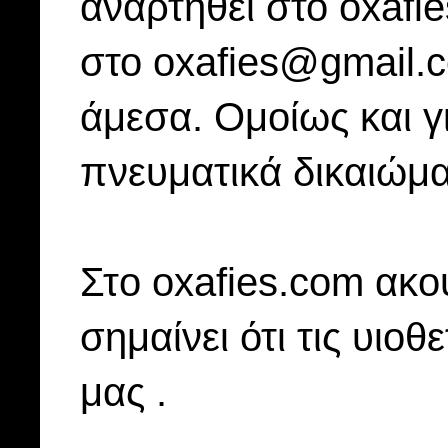
αναρτηθεί στο oxafi
στο oxafies@gmail.
άμεσα. Ομοίως και γ
πνευματικά δικαιώμα
Στo oxafies.com ακού
σημαίνει ότι τις υιοθ
μας .