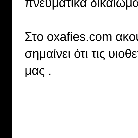
πνευματικά δικαιώμα
Στo oxafies.com ακού
σημαίνει ότι τις υιοθ
μας .