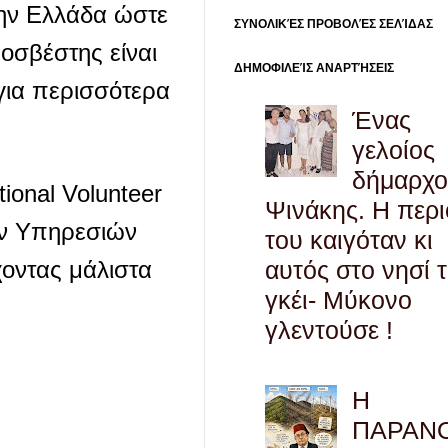
στην Ελλάδα ώστε
ΣΥΝΟΛΙΚΈΣ ΠΡΟΒΟΛΈΣ ΣΕΛΊΔΑΣ
οσβέστης είναι
ΔΗΜΟΦΙΛΕΊΣ ΑΝΑΡΤΉΣΕΙΣ
για περισσότερα
Ένας
γελοίος
δήμαρχο
ional Volunteer
Ψινάκης. Η περ
ών Υπηρεσιών
του καιγόταν κι
αυτός στο νησί 
έχοντας μάλιστα
γκέι- Μύκονο
γλεντούσε !
Η
ΠΑΡΑΝ