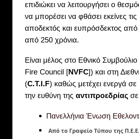
επιδιώκει να λειτουργήσει ο θεσμ
να μπορέσει να φθάσει εκείνες τι
αποδεκτός και ευπρόσδεκτος από τ
από 250 χρόνια.
Είναι μέλος στο Εθνικό Συμβούλι
Fire Council [
NVFC
]) και στη Δι
(
C
.
T
.
I
.
F
) καθώς μετέχει ενεργά σε
την ευθύνη της
αντιπροεδρίας
σε 
Πανελλήνια Ένωση Εθελον
Από το Γραφείο Τύπου της Π.Ε.Ε.