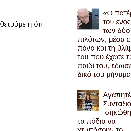
«Ο πατέ
του ενός
οθετούμε η ότι
των δύο
πιλότων, μέσα 
πόνο και τη θλί
του που έχασε τ
παιδί του, έδωσ
δικό του μήνυμα
Αγαπητ
Συνταξι
,σηκώθ
τα πόδια να
χτυπήσουν το