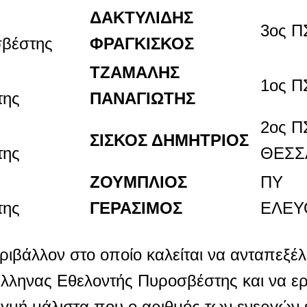
ΔΑΚΤΥΛΙΔΗΣ
3ος Π
βέστης
ΦΡΑΓΚΙΣΚΟΣ
ΤΖΑΜΑΛΗΣ
1ος 
της
ΠΑΝΑΓΙΩΤΗΣ
2ος Π
ΣΙΣΚΟΣ ΔΗΜΗΤΡΙΟΣ
της
ΘΕΣΣ
ΖΟΥΜΠΛΙΟΣ
ΠΥ
της
ΓΕΡΑΣΙΜΟΣ
ΕΛΕΥ
εριβάλλον στο οποίο καλείται να ανταπεξέλ
Έλληνας Εθελοντής Πυροσβέστης και να ερ
τιγμή μάλιστα που ο αριθμός των ενεργών