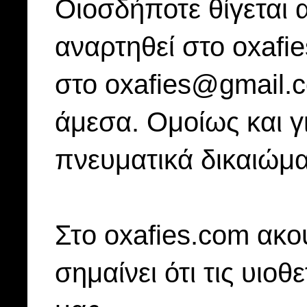
Οιοσδήποτε θίγεται 
αναρτηθεί στο oxafi
στο oxafies@gmail.
άμεσα. Ομοίως και γ
πνευματικά δικαιώμα
Στo oxafies.com ακού
σημαίνει ότι τις υιοθ