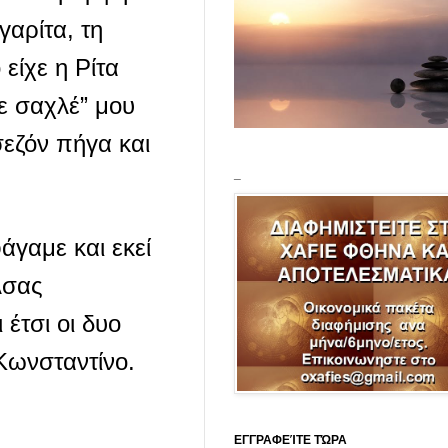
αρίτα, τη
 είχε η Ρίτα
ρε σαχλέ” μου
σεζόν πήγα και
_
άγαμε και εκεί
λσας
έτσι οι δυο
Κωνσταντίνο.
ΕΓΓΡΑΦΕΊΤΕ ΤΏΡΑ