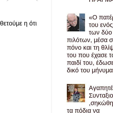
«Ο πατέ
οθετούμε η ότι
του ενός
των δύο
πιλότων, μέσα 
πόνο και τη θλί
του που έχασε τ
παιδί του, έδωσ
δικό του μήνυμα
Αγαπητ
Συνταξι
,σηκώθ
τα πόδια να