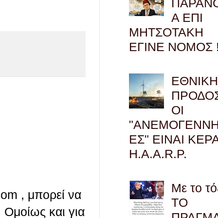
ΠΑΡΑΝ
Α ΕΠΙ
ΜΗΤΣΟΤΑΚΗ
ΕΓΙΝΕ ΝΟΜΟΣ !
ΕΘΝΙΚ
ΠΡΟΔΟΣ
ΟΙ
"ΑΝΕΜΟΓΕΝΝΗ
ΕΣ" ΕΙΝΑΙ ΚΕΡ
H.A.A.R.P.
Με το τό
com , μπορεί να
ΤΟ
 Ομοίως και για
ΠΡΑΓΜ