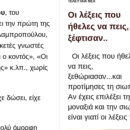
ΤΕΛΕΥΤΑΙΑ ΝΕΑ
ου
, του
Οι λέξεις που
ι την πρώτη της
ήθελες να πεις,
 Λαμπροπούλου,
ξέφτισαν..
ρκετές γνωστές
Οι λέξεις που ήθε
 ο κοντός», «Οι
να πεις,
ς» κ.λπ., χωρίς
ξεθώριασαν...και
προτίμησες τη σιωπ
Αν έχεις επιλέξει τ
ε δώσει, είχε
μοναξιά και την σι
είναι γιατί οι λέξεις 
πολύ όμορφη