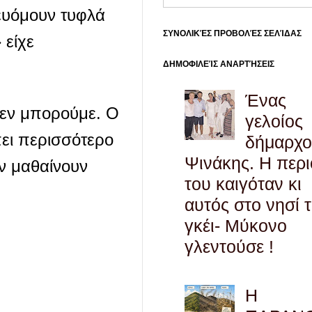
τευόμουν τυφλά
ΣΥΝΟΛΙΚΈΣ ΠΡΟΒΟΛΈΣ ΣΕΛΊΔΑΣ
 είχε
ΔΗΜΟΦΙΛΕΊΣ ΑΝΑΡΤΉΣΕΙΣ
Ένας
δεν μπορούμε. Ο
γελοίος
ει περισσότερο
δήμαρχο
Ψινάκης. Η περ
ον μαθαίνουν
του καιγόταν κι
αυτός στο νησί 
γκέι- Μύκονο
γλεντούσε !
Η