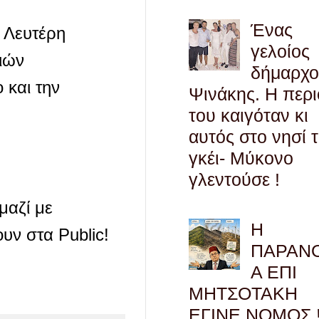
Ένας
ν Λευτέρη
γελοίος
ιών
δήμαρχο
 και την
Ψινάκης. Η περ
του καιγόταν κι
αυτός στο νησί 
γκέι- Μύκονο
γλεντούσε !
μαζί με
Η
υν στα Public!
ΠΑΡΑΝ
Α ΕΠΙ
ΜΗΤΣΟΤΑΚΗ
ΕΓΙΝΕ ΝΟΜΟΣ !