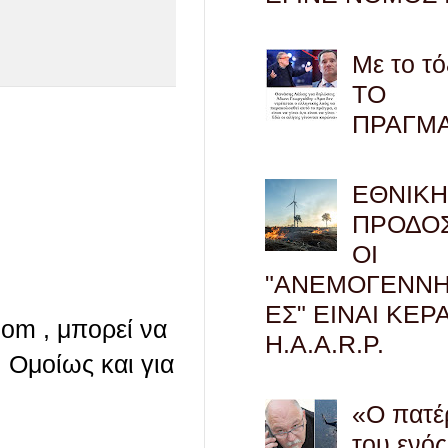
Με το τό
ΤΟ
ΠΡΑΓΜ
ΕΘΝΙΚ
ΠΡΟΔΟΣ
ΟΙ
"ΑΝΕΜΟΓΕΝΝΗ
ΕΣ" ΕΙΝΑΙ ΚΕΡ
com , μπορεί να
H.A.A.R.P.
 Ομοίως και για
«Ο πατέ
του ενός