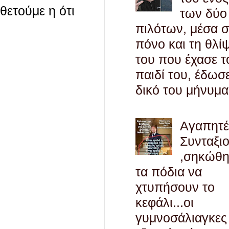
οθετούμε η ότι
των δύο
πιλότων, μέσα 
πόνο και τη θλί
του που έχασε τ
παιδί του, έδωσ
δικό του μήνυμα
Αγαπητ
Συνταξι
,σηκώθ
τα πόδια να
χτυπήσουν το
κεφάλι...οι
γυμνοσάλιαγκες