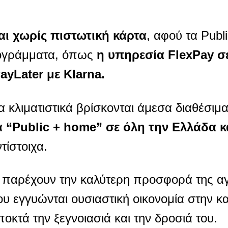
αι χωρίς πιστωτική κάρτα
, αφού τα Publ
προγράμματα, όπως
η υπηρεσία FlexPay σ
yLater με Klarna.
α κλιματιστικά βρίσκονται άμεσα διαθέσιμ
α “Public + home” σε όλη την Ελλάδα 
τίστοιχα.
, παρέχουν την καλύτερη προσφορά της α
ου εγγυώνται ουσιαστική οικονομία στην 
ποκτά την ξεγνοιασιά και την δροσιά του.