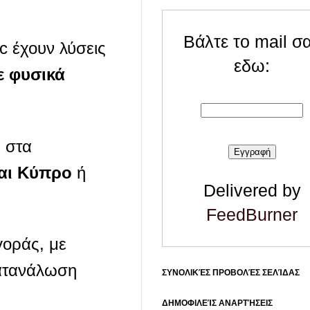
Βάλτε το mail σ
ic έχουν λύσεις
εδω:
ε φυσικά
α στα
και Κύπρο
ή
Delivered by
FeedBurner
γοράς, με
κατανάλωση
ΣΥΝΟΛΙΚΈΣ ΠΡΟΒΟΛΈΣ ΣΕΛΊΔΑΣ
ΔΗΜΟΦΙΛΕΊΣ ΑΝΑΡΤΉΣΕΙΣ