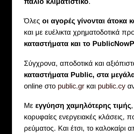
παλιό κλιματιστικό
.
Όλες
οι αγορές γίνονται άτοκα κ
και με ευέλικτα χρηματοδοτικά 
καταστήματα και το PublicNowPa
Σύγχρονα, αποδοτικά και αξιόπιστ
καταστήματα Public, στα μεγάλ
online στο
public.gr
και
public.cy
αν
Με
εγγύηση χαμηλότερης τιμής
κορυφαίες ενεργειακές κλάσεις, π
ρεύματος. Και έτσι, το καλοκαίρι α