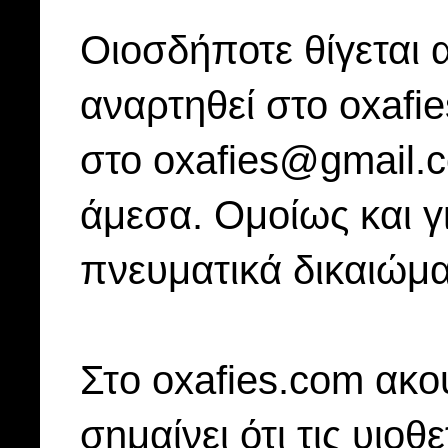
Οιοσδήποτε θίγεται 
αναρτηθεί στο oxafi
στο oxafies@gmail.
άμεσα. Ομοίως και γ
πνευματικά δικαιώμα
Στo oxafies.com ακού
σημαίνει ότι τις υιοθ