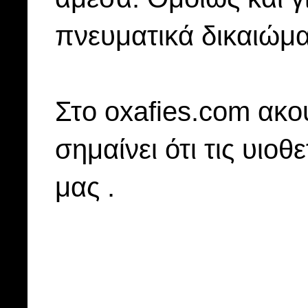
πνευματικά δικαιώμα
Στo oxafies.com ακού
σημαίνει ότι τις υιοθ
μας .