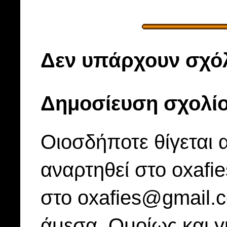
Δεν υπάρχουν σχόλ
Δημοσίευση σχολί
Οιοσδήποτε θίγεται 
αναρτηθεί στο oxafi
στο oxafies@gmail.
άμεσα. Ομοίως και γ