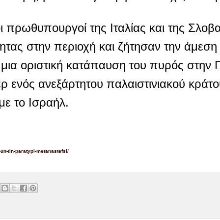
 πρωθυπουργοί της Ιταλίας και της Σλοβ
ότητας στην περιοχή και ζήτησαν την άμε
μια οριστική κατάπαυση του πυρός στην Γ
ρ ενός ανεξάρτητου παλαιστινιακού κράτο
με το Ισραήλ.
n-tin-paratypi-metanastefsi/