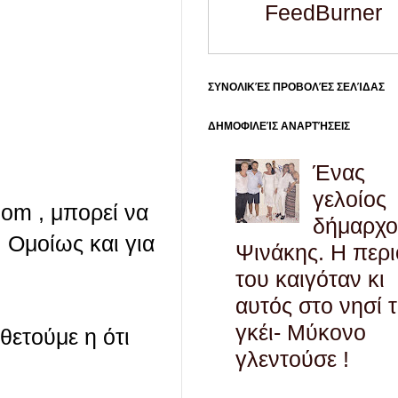
FeedBurner
ΣΥΝΟΛΙΚΈΣ ΠΡΟΒΟΛΈΣ ΣΕΛΊΔΑΣ
ΔΗΜΟΦΙΛΕΊΣ ΑΝΑΡΤΉΣΕΙΣ
Ένας
γελοίος
com , μπορεί να
δήμαρχο
 Ομοίως και για
Ψινάκης. Η περ
του καιγόταν κι
αυτός στο νησί 
γκέι- Μύκονο
οθετούμε η ότι
γλεντούσε !