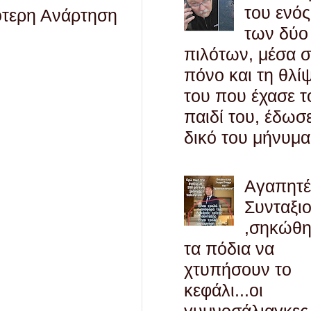
του ενός
ότερη Ανάρτηση
των δύο
πιλότων, μέσα 
πόνο και τη θλί
του που έχασε τ
παιδί του, έδωσ
δικό του μήνυμα
Αγαπητ
Συνταξι
,σηκώθ
τα πόδια να
χτυπήσουν το
κεφάλι...οι
γυμνοσάλιαγκες