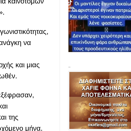
ία καινοτόμων
».
γωνιστικότητας,
 ανάγκη να
οχής και μιας
_
νωθέν.
 εξέφρασαν,
και
αι της
ρχόμενο μήνα.