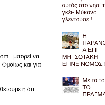
αυτός στο νησί 
γκέι- Μύκονο
γλεντούσε !
Η
ΠΑΡΑΝ
Α ΕΠΙ
com , μπορεί να
ΜΗΤΣΟΤΑΚΗ
ΕΓΙΝΕ ΝΟΜΟΣ !
 Ομοίως και για
Με το τό
ΤΟ
οθετούμε η ότι
ΠΡΑΓΜ