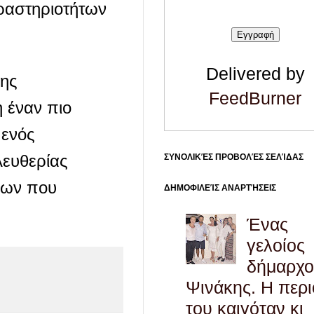
ραστηριοτήτων
Delivered by
ρης
FeedBurner
 έναν πιο
 ενός
λευθερίας
ΣΥΝΟΛΙΚΈΣ ΠΡΟΒΟΛΈΣ ΣΕΛΊΔΑΣ
εων που
ΔΗΜΟΦΙΛΕΊΣ ΑΝΑΡΤΉΣΕΙΣ
Ένας
γελοίος
δήμαρχο
Ψινάκης. Η περ
του καιγόταν κι