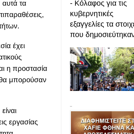
- Κόλαφος για τις
 αυτά τα
κυβερνητικές
τιπαραθέσεις,
εξαγγελίες τα στοιχ
τήτων.
που δημοσιεύτηκαν 
σία έχει
ατικούς
αι η προστασία
υ θα μπορούσαν
_
είναι
εις εργασίας
ότητα