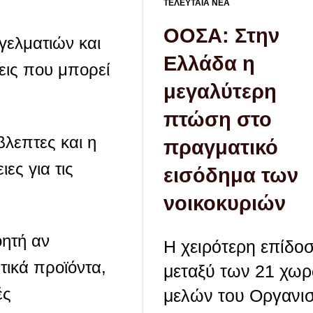
ΤΕΛΕΥΤΑΙΑ ΝΕΑ
ΟΟΣΑ: Στην
γελματιών και
Ελλάδα η
εις που μπορεί
μεγαλύτερη
πτώση στο
βλεπτες και η
πραγματικό
ες για τις
εισόδημα των
νοικοκυριών
οητή αν
Η χειρότερη επίδο
τικά προϊόντα,
μεταξύ των 21 χω
ές
μελών του Οργανι