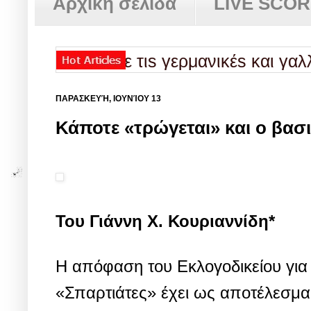
Αρχική σελίδα
LIVE SCO
α σώσαμε τιs γερμανικέs και γαλλικέs 
ΠΑΡΑΣΚΕΥΉ, ΙΟΥΝΊΟΥ 13
Κάποτε «τρώγεται» και ο βασι
Του Γιάννη Χ. Κουριαννίδη*
Η απόφαση του Εκλογοδικείου για
«Σπαρτιάτες» έχει ως αποτέλεσμα τ