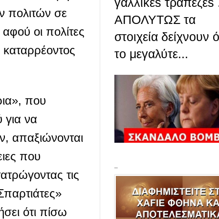
γαλλικέs τράπεζεs 
ν πολιτών σε
ΑΠΟΛΥΤΩΣ τα
 αφού οι πολίτες
στοιχεία δείχνουν ό
υ καταρρέοντος
το μεγαλύτε...
ρια», που
 για να
, απαξιώνονται
ειες που
_
τατρώγοντας τις
«Σπαρτιάτες»
ήσει ότι πίσω