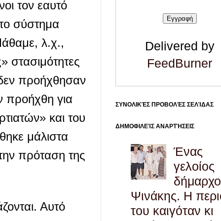
νοι τον εαυτό
 το σύστημα
Μάθαμε, λ.χ.,
Delivered by
» στασιμότητες
FeedBurner
 δεν προήχθησαν
ν προήχθη για
ΣΥΝΟΛΙΚΈΣ ΠΡΟΒΟΛΈΣ ΣΕΛΊΔΑΣ
ρτιατών» και του
ΔΗΜΟΦΙΛΕΊΣ ΑΝΑΡΤΉΣΕΙΣ
θηκε μάλιστα
Ένας
 την πρόταση της
γελοίος
δήμαρχο
Ψινάκης. Η περ
άζονται. Αυτό
του καιγόταν κι