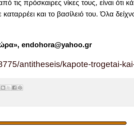
πό τις πρόσκαιρες νίκες τους, είναι ότι κ
ε καταρρέει και το βασίλειό του. Όλα δείχν
χώρα», endohora@yahoo.gr
775/antitheseis/kapote-trogetai-kai-