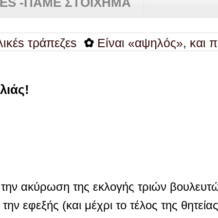
RES -ΠΑΜΕ ΣΤΟΙΧΗΜΑ
τράπεζεs
✿
Είναι «αψηλός», και πάνω απ
λιάς!
 την ακύρωση της εκλογής τριών βουλευτ
ην εφεξής (και μέχρι το τέλος της θητείας