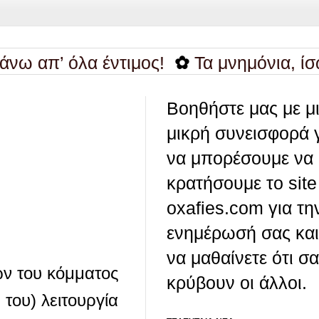
’ όλα έντιμος!
✿
Τα μνημόνια, ίσως λήξ
Βοηθήστε μας με μ
μικρή συνεισφορά 
να μπορέσουμε να
κρατήσουμε το site
oxafies.com για τη
ενημέρωσή σας και
να μαθαίνετε ότι σ
ών του κόμματος
κρύβουν οι άλλοι.
 του) λειτουργία