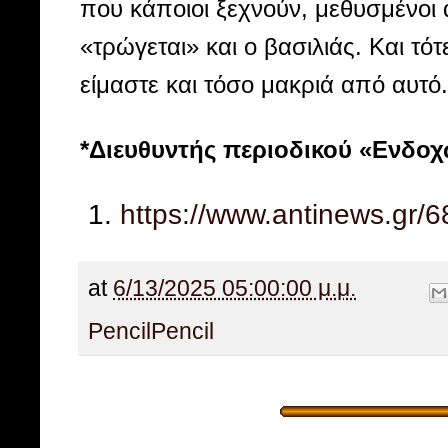
που κάποιοι ξεχνούν, μεθυσμένοι α
«τρώγεται» και ο βασιλιάς. Και τότ
είμαστε και τόσο μακριά από αυτό.
*Διευθυντής περιοδικού «Ενδο
https://www.antinews.gr/68
at
6/13/2025 05:00:00 μ.μ.
Pencil
Pencil