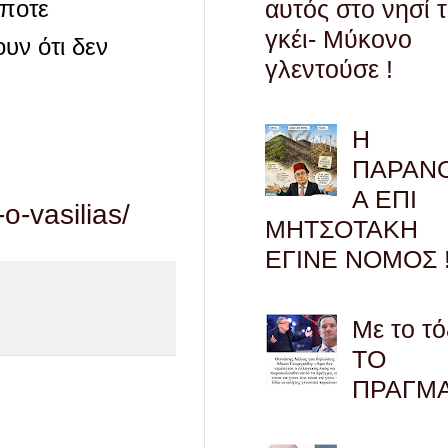
άποτε
αυτός στο νησί 
γκέι- Μύκονο
ουν ότι δεν
γλεντούσε !
Η
ΠΑΡΑΝ
Α ΕΠΙ
o-vasilias/
ΜΗΤΣΟΤΑΚΗ
ΕΓΙΝΕ ΝΟΜΟΣ !
Με το τό
ΤΟ
ΠΡΑΓΜ