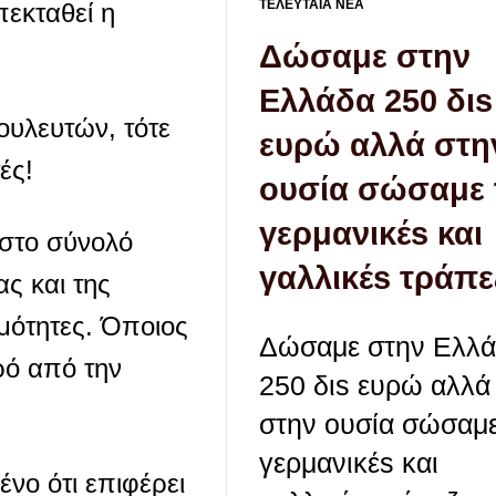
ΤΕΛΕΥΤΑΙΑ ΝΕΑ
πεκταθεί η
Δώσαμε στην
Ελλάδα 250 διs
ουλευτών, τότε
ευρώ αλλά στη
ές!
ουσία σώσαμε 
γερμανικέs και
 στο σύνολό
γαλλικέs τράπε
ας και της
μότητες. Όποιος
Δώσαμε στην Ελλ
ρό από την
250 διs ευρώ αλλά
στην ουσία σώσαμε
γερμανικέs και
νο ότι επιφέρει