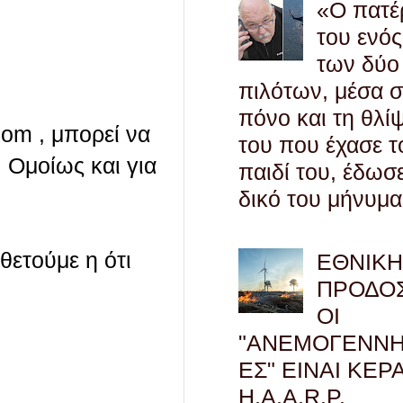
«Ο πατέ
του ενός
των δύο
πιλότων, μέσα 
πόνο και τη θλί
com , μπορεί να
του που έχασε τ
 Ομοίως και για
παιδί του, έδωσ
δικό του μήνυμα
οθετούμε η ότι
ΕΘΝΙΚ
ΠΡΟΔΟΣ
ΟΙ
"ΑΝΕΜΟΓΕΝΝΗ
ΕΣ" ΕΙΝΑΙ ΚΕΡ
H.A.A.R.P.