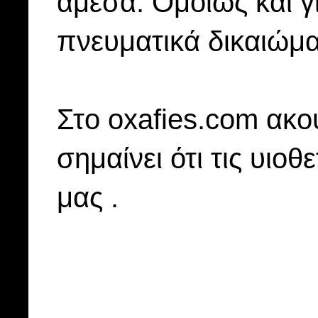
άμεσα. Ομοίως και γ
πνευματικά δικαιώμα
Στo oxafies.com ακού
σημαίνει ότι τις υιοθ
μας .