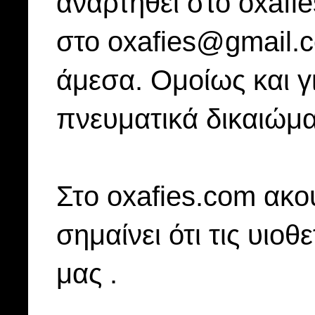
αναρτηθεί στο oxafi
στο oxafies@gmail.
άμεσα. Ομοίως και γ
πνευματικά δικαιώμα
Στo oxafies.com ακού
σημαίνει ότι τις υιοθ
μας .