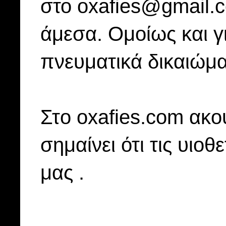
στο oxafies@gmail.
άμεσα. Ομοίως και γ
πνευματικά δικαιώμα
Στo oxafies.com ακού
σημαίνει ότι τις υιοθ
μας .