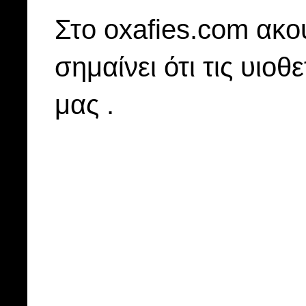
Στo oxafies.com ακού
σημαίνει ότι τις υιοθ
μας .