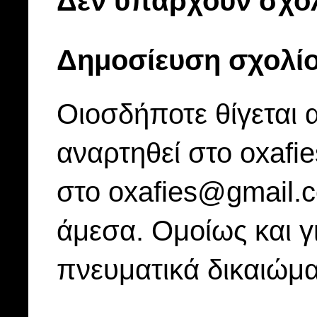
Δεν υπάρχουν σχόλ
Δημοσίευση σχολί
Οιοσδήποτε θίγεται 
αναρτηθεί στο oxafi
στο oxafies@gmail.
άμεσα. Ομοίως και γ
πνευματικά δικαιώμα