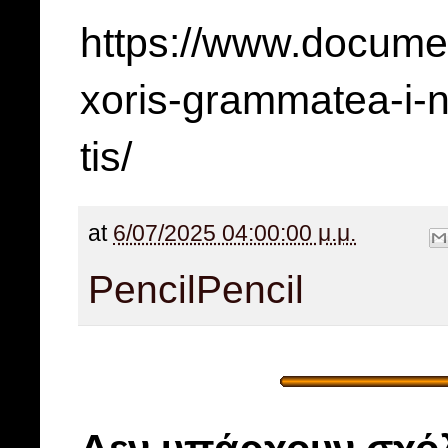
https://www.documen
xoris-grammatea-i-nd
tis/
at
6/07/2025 04:00:00 μ.μ.
Pencil
Pencil