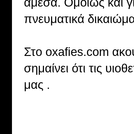
άμεσα. Ομοίως και γ
πνευματικά δικαιώμα
Στo oxafies.com ακού
σημαίνει ότι τις υιοθ
μας .