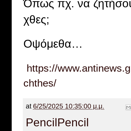
Όπως πχ. να ζητήσο
χθες;
Οψόμεθα…
https://www.antinews.gr/
chthes/
at
6/25/2025 10:35:00 μ.μ.
Pencil
Pencil