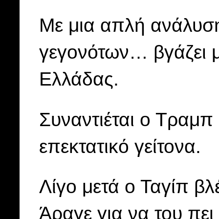
Με μια απλή ανάλυση
γεγονότων… βγάζει μά
Ελλάδας.
Συναντιέται ο Τραμπ
επεκτατικό γείτονα.
Λίγο μετά ο Ταγίπ βλ
Άραγε για να του πει