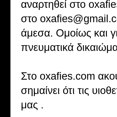
αναρτηθεί στο oxafi
στο oxafies@gmail.
άμεσα. Ομοίως και γ
πνευματικά δικαιώμα
Στo oxafies.com ακού
σημαίνει ότι τις υιοθ
μας .