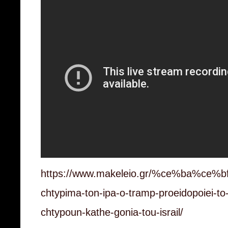
https://www.makeleio.gr/%ce%ba%ce%bf
chtypima-ton-ipa-o-tramp-proeidopoiei-to-i
chtypoun-kathe-gonia-tou-israil/