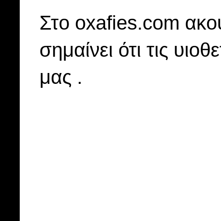
Στo oxafies.com ακού
σημαίνει ότι τις υιοθ
μας .