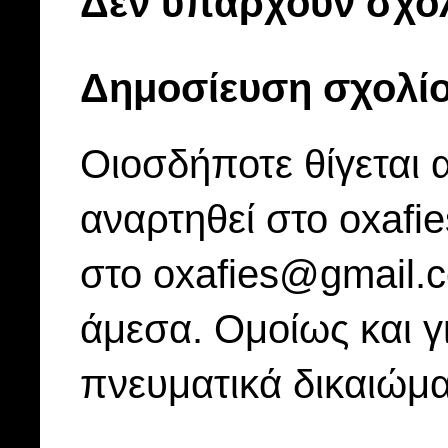
Δεν υπάρχουν σχόλ
Δημοσίευση σχολί
Οιοσδήποτε θίγεται 
αναρτηθεί στο oxafi
στο oxafies@gmail.
άμεσα. Ομοίως και γ
πνευματικά δικαιώμα