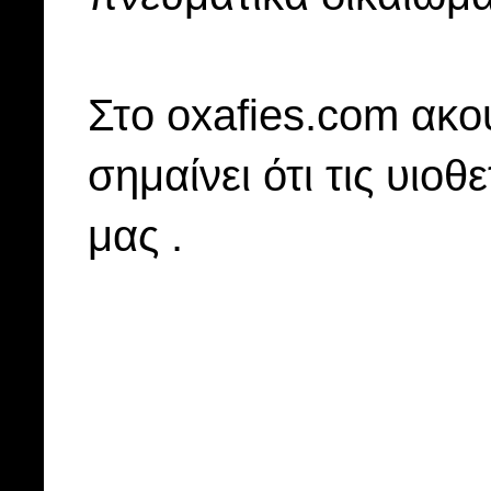
Στo oxafies.com ακού
σημαίνει ότι τις υιοθ
μας .