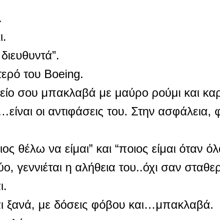
.
ι.
 διευθυντά”.
τερό του Boeing.
γείο σου μπακλαβά με μαύρο ρούμι και κα
υ…
είναι οι αντιφάσεις του. Στην ασφάλεια, 
ος θέλω να είμαι” και “ποιος είμαι όταν ό
ο, γεννιέται η αλήθεια του..όχι σαν σταθε
ι.
 και ξανά, με δόσεις φόβου και…μπακλαβά.