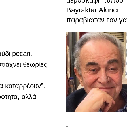
αεροσκάφη τύπου
Bayraktar Akıncı
παραβίασαν τον γα.
ρύδι pecan.
φτιάχνει θεωρίες.
λα καταρρέουν”.
ρότητα, αλλά
_