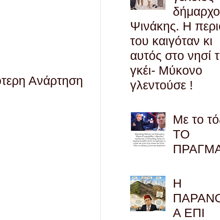
δήμαρχο
Ψινάκης. Η περ
του καιγόταν κι
αυτός στο νησί 
γκέι- Μύκονο
ότερη Ανάρτηση
γλεντούσε !
Με το τό
ΤΟ
ΠΡΑΓΜ
Η
ΠΑΡΑΝ
Α ΕΠΙ