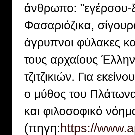
άνθρωπο: "εγέρσου-ξ
Φασαριόζικα, σίγουρα
άγρυπνοι φύλακες και
τους αρχαίους Έλλην
τζιτζικιών. Για εκείν
ο μύθος του Πλάτωνα 
και φιλοσοφικό νόημ
(πηγη:
https://www.a