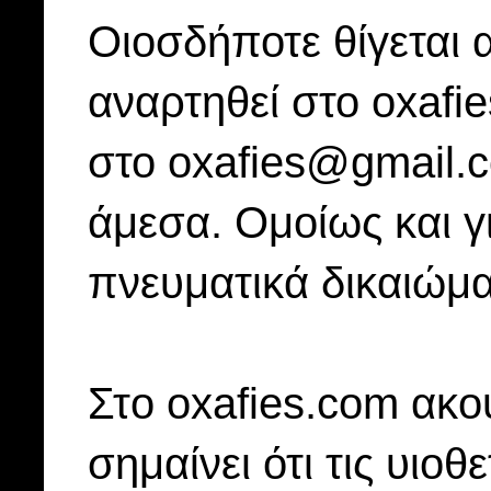
Οιοσδήποτε θίγεται 
αναρτηθεί στο oxafi
στο oxafies@gmail.
άμεσα. Ομοίως και γ
πνευματικά δικαιώμα
Στo oxafies.com ακού
σημαίνει ότι τις υιοθ