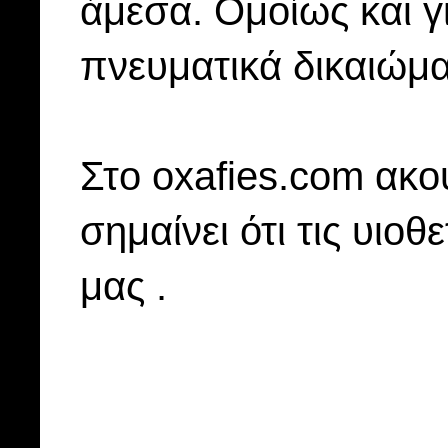
άμεσα. Ομοίως και γ
πνευματικά δικαιώμα
Στo oxafies.com ακού
σημαίνει ότι τις υιοθ
μας .