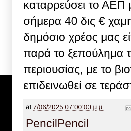
καταρρεύσει το ΑΕΠ 
σήμερα 40 δις € χαμ
δημόσιο χρέος μας εί
παρά το ξεπούλημα τη
περιουσίας, με το βι
επιδεινωθεί σε τεράσ
at
7/06/2025 07:00:00 μ.μ.
Pencil
Pencil