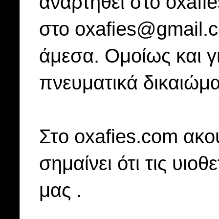
αναρτηθεί στο oxafi
στο oxafies@gmail.
άμεσα. Ομοίως και γ
πνευματικά δικαιώμα
Στo oxafies.com ακού
σημαίνει ότι τις υιοθ
μας .