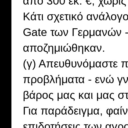
από 300 εκ. €, χωρίς
Κάτι σχετικό ανάλογο
Gate των Γερμανών -
αποζημιώθηκαν.
(γ) Απευθυνόμαστε π
προβλήματα - ενώ γν
βάρος μας και μας στ
Για παράδειγμα, φαίν
επιδοτήσεις των αγρ