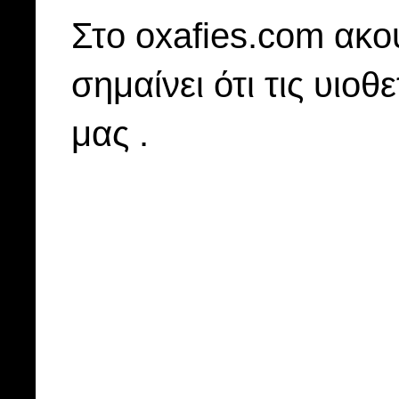
Στo oxafies.com ακού
σημαίνει ότι τις υιοθ
μας .