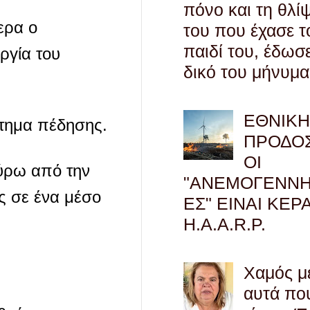
πόνο και τη θλί
ερα ο
του που έχασε τ
παιδί του, έδωσ
ργία του
δικό του μήνυμα
ΕΘΝΙΚ
στημα πέδησης.
ΠΡΟΔΟΣ
ΟΙ
γύρω από την
"ΑΝΕΜΟΓΕΝΝΗ
ς σε ένα μέσο
ΕΣ" ΕΙΝΑΙ ΚΕΡ
H.A.A.R.P.
Χαμός μ
αυτά πο