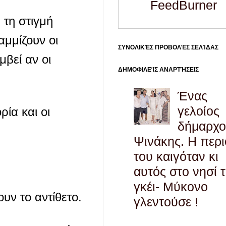
FeedBurner
 τη στιγμή
μμίζουν οι
ΣΥΝΟΛΙΚΈΣ ΠΡΟΒΟΛΈΣ ΣΕΛΊΔΑΣ
μβεί αν οι
ΔΗΜΟΦΙΛΕΊΣ ΑΝΑΡΤΉΣΕΙΣ
Ένας
γελοίος
ία και οι
δήμαρχο
Ψινάκης. Η περ
του καιγόταν κι
αυτός στο νησί 
γκέι- Μύκονο
ουν το αντίθετο.
γλεντούσε !