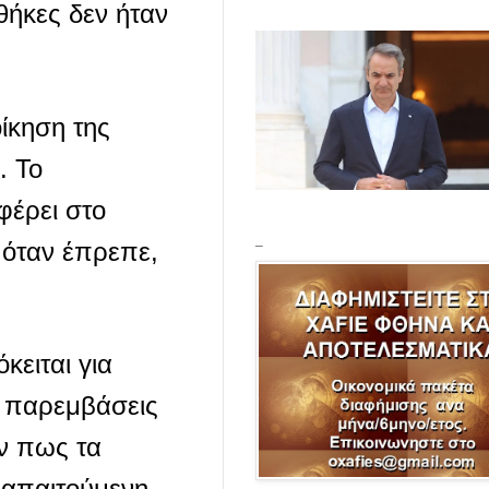
θήκες δεν ήταν
οίκηση της
. Το
φέρει στο
_
 όταν έπρεπε,
κειται για
ς παρεμβάσεις
ν πως τα
 απαιτούμενη