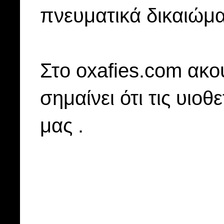
πνευματικά δικαιώμα
Στo oxafies.com ακού
σημαίνει ότι τις υιοθ
μας .