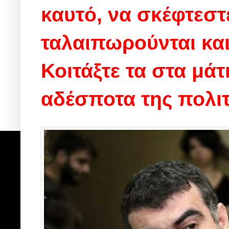
καυτό, να σκέφτεσ
ταλαιπωρούνται και
Κοιτάξτε τα στα μάτ
αδέσποτα της πολιτ