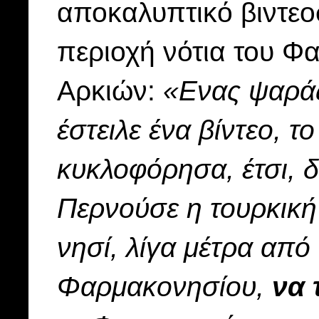
αποκαλυπτικό βιντε
περιοχή νότια του Φ
Αρκιών:
«Ενας ψαράς
έστειλε ένα βίντεο, τ
κυκλοφόρησα, έτσι, δε
Περνούσε η τουρκική
νησί, λίγα μέτρα από
Φαρμακονησίου,
να 