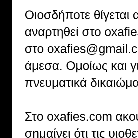
Οιοσδήποτε θίγεται 
αναρτηθεί στο oxafi
στο oxafies@gmail.
άμεσα. Ομοίως και γ
πνευματικά δικαιώμα
Στo oxafies.com ακού
σημαίνει ότι τις υιοθ