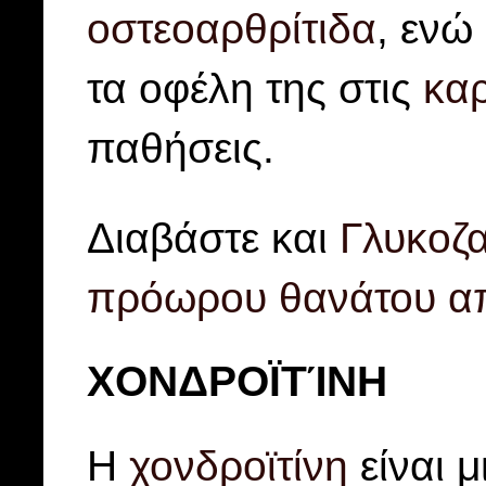
οστεοαρθρίτιδα
, ενώ
τα οφέλη της στις
καρ
παθήσεις.
Διαβάστε και
Γλυκοζα
πρόωρου θανάτου απ
ΧΟΝΔΡΟΪΤΊΝΗ
Η
χονδροϊτίνη
είναι μ