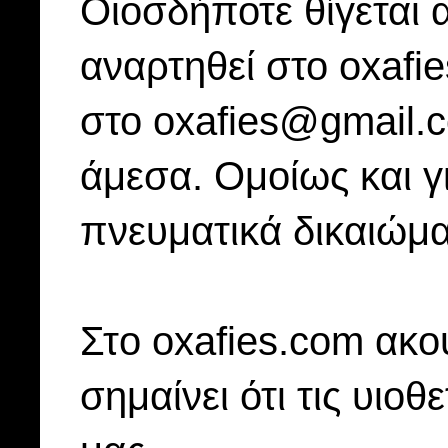
Οιοσδήποτε θίγεται 
αναρτηθεί στο oxafi
στο oxafies@gmail.
άμεσα. Ομοίως και γ
πνευματικά δικαιώμα
Στo oxafies.com ακού
σημαίνει ότι τις υιοθ