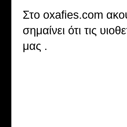
Στo oxafies.com ακού
σημαίνει ότι τις υιοθ
μας .