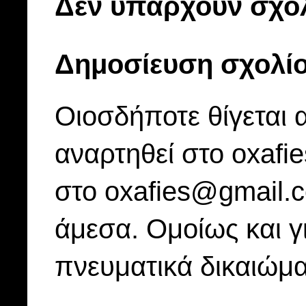
Δεν υπάρχουν σχόλ
Δημοσίευση σχολί
Οιοσδήποτε θίγεται 
αναρτηθεί στο oxafi
στο oxafies@gmail.
άμεσα. Ομοίως και γ
πνευματικά δικαιώμα