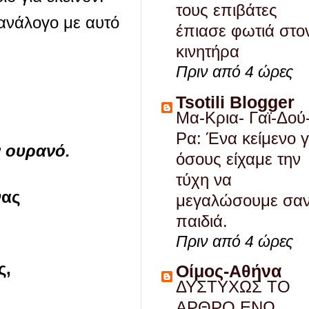
τους επιβάτες
 ανάλογο με αυτό
έπιασε φωτιά στο
κινητήρα
Πριν από 4 ώρες
Tsotili Blogger
Μα-Κρια- Γαϊ-Δού
Ρα: Ένα κείμενο γ
ν ουρανό.
όσους είχαμε την
τύχη να
νας
μεγαλώσουμε σα
παιδιά.
Πριν από 4 ώρες
ς,
Οίμος-Αθήνα
ΔΥΣΤΥΧΩΣ ΤΟ
ΑΡΘΡΟ ΕΝΩ