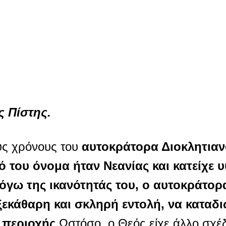
 Πίστης.
υς χρόνους του
αυτοκράτορα Διοκλητιανο
κό του όνομα ήταν Νεανίας και κατείχε 
όγω της ικανότητάς του, ο αυτοκράτορα
ξεκάθαρη και σκληρή εντολή, να καταδιώ
 περιοχής
.Ωστόσο, ο Θεός είχε άλλο σχέδι