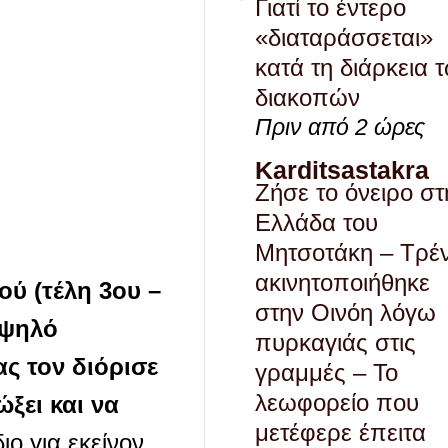
Γιατί το έντερο
«διαταράσσεται»
κατά τη διάρκεια 
διακοπών
Πριν από 2 ώρες
Karditsastakra
Ζήσε το όνειρο στ
Ελλάδα του
Μητσοτάκη – Τρέ
ακινητοποιήθηκε
ύ (τέλη 3ου –
στην Οινόη λόγω
υψηλό
πυρκαγιάς στις
ς τον διόρισε
γραμμές – Το
λεωφορείο που
ξει και να
μετέφερε έπειτα
ο για εκείνον.