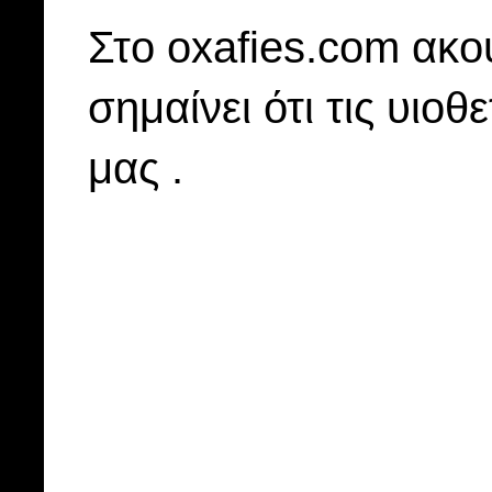
Στo oxafies.com ακού
σημαίνει ότι τις υιοθ
μας .