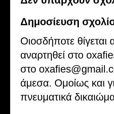
Δεν υπάρχουν σχόλ
Δημοσίευση σχολί
Οιοσδήποτε θίγεται 
αναρτηθεί στο oxafi
στο oxafies@gmail.
άμεσα. Ομοίως και γ
πνευματικά δικαιώμα