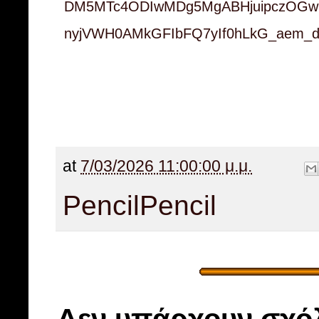
DM5MTc4ODIwMDg5MgABHjuipczOG
nyjVWH0AMkGFIbFQ7yIf0hLkG_aem_
at
7/03/2026 11:00:00 μ.μ.
Pencil
Pencil