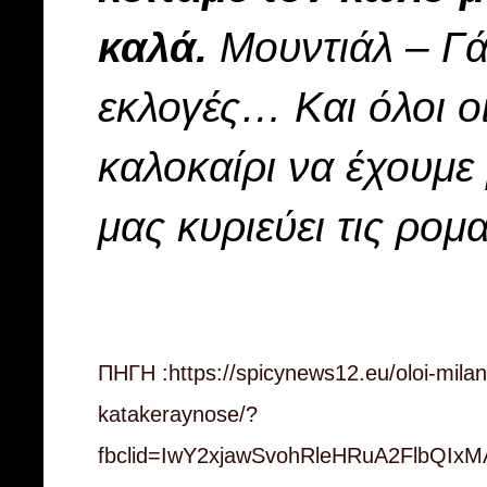
καλά.
Μουντιάλ – Γά
εκλογές… Και όλοι ο
καλοκαίρι να έχουμε
μας κυριεύει τις ρομ
ΠΗΓΗ :
https://spicynews12.eu/oloi-milan
katakeraynose/?
fbclid=IwY2xjawSvohRleHRuA2FlbQI