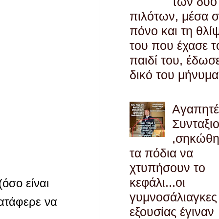
των δύο
πιλότων, μέσα 
πόνο και τη θλί
του που έχασε τ
παιδί του, έδωσ
δικό του μήνυμα
Αγαπητ
Συνταξι
,σηκώθ
τα πόδια να
χτυπήσουν το
κεφάλι...οι
(όσο είναι
γυμνοσάλιαγκες
κατάφερε να
εξουσίας έγιναν