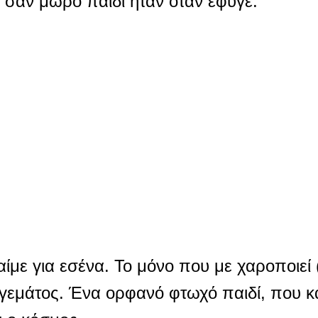
 σαν μωρό παιδί ήταν όταν έφυγε.
αίμε για εσένα. Το μόνο που με χαροποιεί 
, γεμάτος. Ένα ορφανό φτωχό παιδί, που 