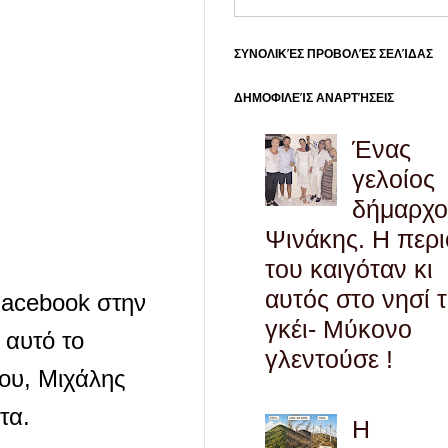
ΣΥΝΟΛΙΚΈΣ ΠΡΟΒΟΛΈΣ ΣΕΛΊΔΑΣ
ΔΗΜΟΦΙΛΕΊΣ ΑΝΑΡΤΉΣΕΙΣ
Ένας
γελοίος
δήμαρχο
Ψινάκης. Η περ
του καιγόταν κι
αυτός στο νησί 
Facebook στην
γκέι- Μύκονο
 αυτό το
γλεντούσε !
ου, Μιχάλης
τα.
Η