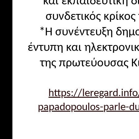
και εκπαιδευτική δ
συνδετικός κρίκος
*Η συνέντευξη δημο
έντυπη και ηλεκτρονι
της πρωτεύουσας Κ
https://leregard.info
papadopoulos-
parle-du