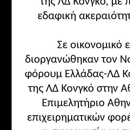
της ΛΔ Κονγκό, με 
εδαφική ακεραιότητ
Σε οικονομικό 
διοργανώθηκαν τον Νο
φόρουμ Ελλάδας-ΛΔ Κο
της ΛΔ Κονγκό στην Α
Επιμελητήριο Αθην
επιχειρηματικών φορέ