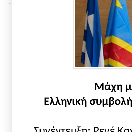
Μάχη με
Eλληνική συμβολ
Συνέντευξη: Ρενέ Κα