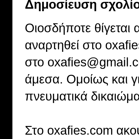
Δημοσίευση σχολί
Οιοσδήποτε θίγεται 
αναρτηθεί στο oxafi
στο oxafies@gmail.
άμεσα. Ομοίως και γ
πνευματικά δικαιώμα
Στo oxafies.com ακού