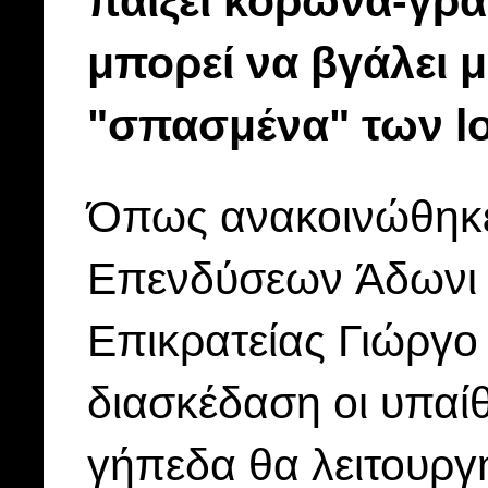
παίξει κορώνα-γρά
μπορεί να βγάλει 
"σπασμένα" των l
Όπως ανακοινώθηκε
Επενδύσεων Άδωνι 
Επικρατείας Γιώργο 
διασκέδαση οι υπαίθ
γήπεδα θα λειτουργ