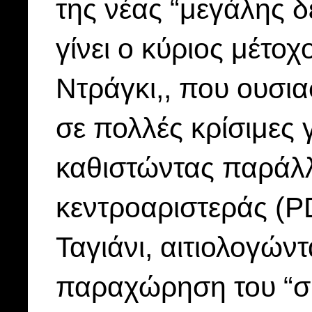
της νέας “μεγάλης δ
γίνει ο κύριος μέτ
Ντράγκι,, που ουσια
σε πολλές κρίσιμες 
καθιστώντας παράλλ
κεντροαριστεράς (PD
Ταγιάνι, αιτιολογών
παραχώρηση του “σή